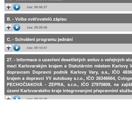
čas: 09:08:37
B. - Volba ověřovatelů zápisu
čas: 09:09:46
C. - Schválení programu jednání
čas: 09:10:41
27. - Informace o uzavření desetiletých smluv o veřejných sl
mezi Karlovarským krajem a Statutárním městem Karlovy V
dopravcem Dopravní podnik Karlovy Vary, a.s., IČO 483
krajem a dopravci VV autobusy s.r.o., IČO 26346664, Cvinger
PECHOČIAKOVÁ - ZEPRA, s.r.o., IČO 27970809, na zajišť
území Karlovarského kraje integrovanými přepravními služb
čas: 09:16:30
13. - Služba obecného hospodářského zájmu: Ambulance 
předběžná kalkulace
čas: 11:22:53