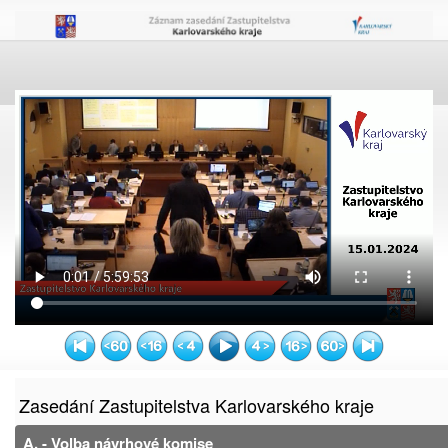
Zasedání Zastupitelstva Karlovarského kraje
A. - Volba návrhové komise